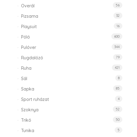
Overál
56
Pizsama
32
Playsuit
16
Póló
600
Pulóver
344
Rugdalózó
79
Ruha
421
Sál
8
Sapka
85
Sport ruházat
4
Szoknya
52
Trikó
50
Tunika
5