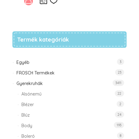
Kívánságlistára
Termék kategóriák
Egyéb
3
FROSCH Termékek
23
Gyerekruhák
3411
Alsónemű
22
Blézer
2
Blúz
24
Body
193
Boleró
8