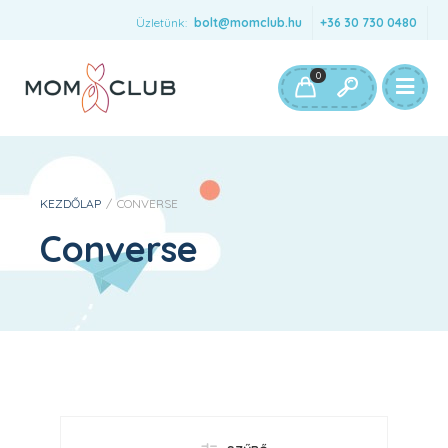
Üzletünk:
bolt@momclub.hu
+36 30 730 0480
0
KEZDŐLAP
/
CONVERSE
Converse