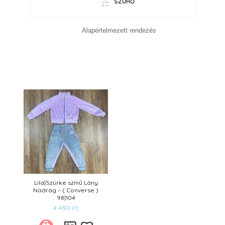
SZŰRŐ
Lila|Szürke színű Lány
Nadrág – ( Converse )
98|104
4 490
Ft