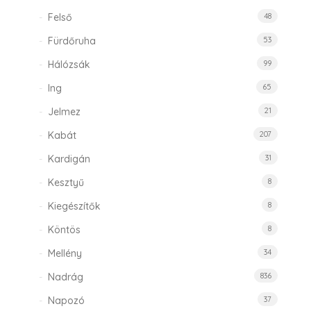
Felső
48
Fürdőruha
53
Hálózsák
99
Ing
65
Jelmez
21
Kabát
207
Kardigán
31
Kesztyű
8
Kiegészítők
8
Köntös
8
Mellény
34
Nadrág
836
Napozó
37