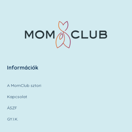
Információk
A MomClub sztori
Kapcsolat
ÁSZF
GY.I.K.