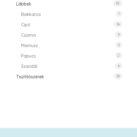
Lábbeli
35
Bakkancs
1
Cipő
16
Csizma
9
Mamusz
3
Papucs
2
Szandál
6
Tisztítószerek
33