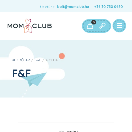
Üzletünk:
bolt@momclub.hu
+36 30 730 0480
0
KEZDŐLAP
/
F&F
/
4. OLDAL
F&F