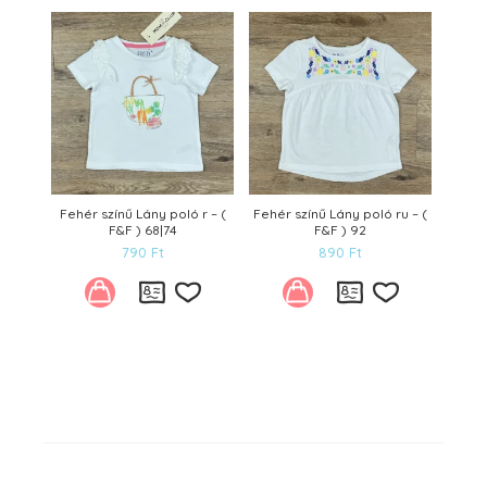
Kívánságlistára
Kívánságl
Fehér színű Lány poló r – (
Fehér színű Lány poló ru – (
F&F ) 68|74
F&F ) 92
790
Ft
890
Ft
Kívánságlistára
Kívánságl