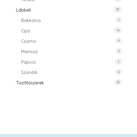
Lábbeli
35
Bakkancs
1
Cipő
16
Csizma
9
Mamusz
3
Papucs
2
Szandál
6
Tisztítószerek
33