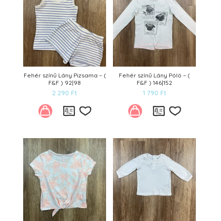
Fehér színű Lány Pizsama – (
Fehér színű Lány Póló – (
F&F ) 92|98
F&F ) 146|152
2 290
Ft
1 790
Ft
Kívánságlistára
Kívánságl