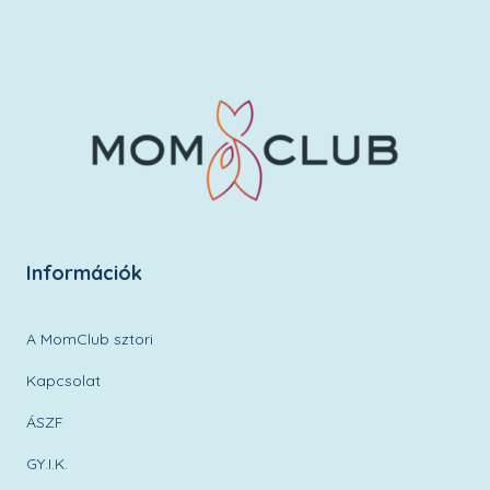
Információk
A MomClub sztori
Kapcsolat
ÁSZF
GY.I.K.