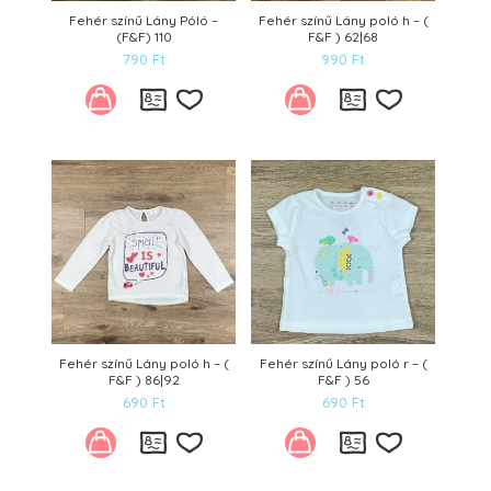
Fehér színű Lány Póló –
Fehér színű Lány poló h – (
(F&F) 110
F&F ) 62|68
790
Ft
990
Ft
Kívánságlistára
Kívánságl
Fehér színű Lány poló h – (
Fehér színű Lány poló r – (
F&F ) 86|92
F&F ) 56
690
Ft
690
Ft