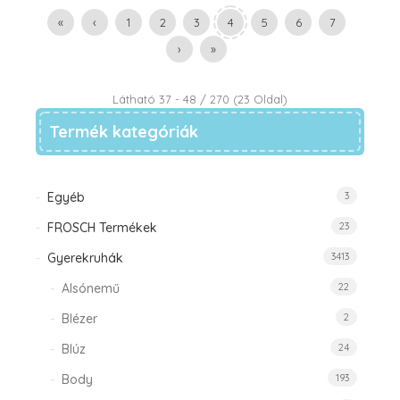
«
‹
1
2
3
4
5
6
7
›
»
Látható 37 - 48 / 270 (23 Oldal)
Termék kategóriák
Egyéb
3
FROSCH Termékek
23
Gyerekruhák
3413
Alsónemű
22
Blézer
2
Blúz
24
Body
193