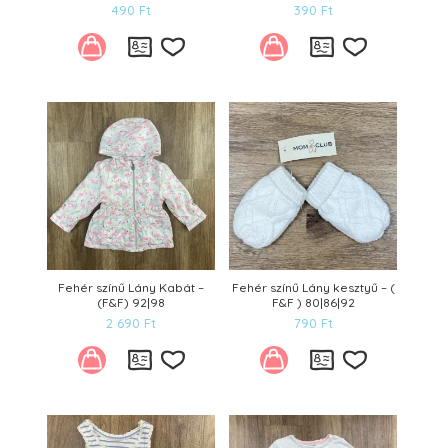
490
Ft
390
Ft
Kívánságlistára
Kívánságl
Fehér színű Lány Kabát –
Fehér színű Lány kesztyű – (
(F&F) 92|98
F&F ) 80|86|92
2 690
Ft
790
Ft
Kívánságlistára
Kívánságl