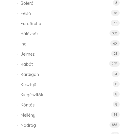
Boleró
8
Felső
48
Fürdőruha
53
Hálózsák
100
Ing
65
Jelmez
21
Kabát
207
Kardigán
31
Kesztyű
8
Kiegészítők
8
Köntös
8
Mellény
34
Nadrág
836