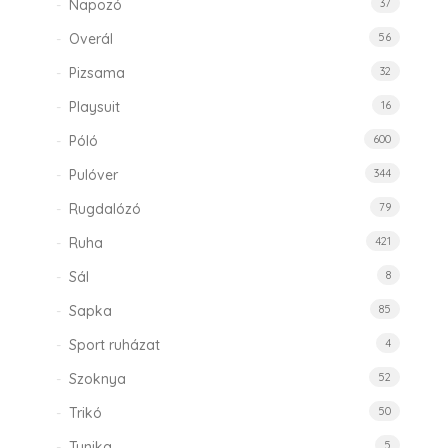
Napozó
37
Overál
56
Pizsama
32
Playsuit
16
Póló
600
Pulóver
344
Rugdalózó
79
Ruha
421
Sál
8
Sapka
85
Sport ruházat
4
Szoknya
52
Trikó
50
Tunika
5